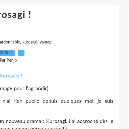
osagi !
,
,
ardonnable
kurosagi
yamapi
08.2011
…
Par Renjix
'image pour l'agrandir)
n'ai rien publié depuis quelques moi, je suis
 un nouveau drama : Kurosagi. J'ai accroché dès le
Yamapi comme perso principal
)