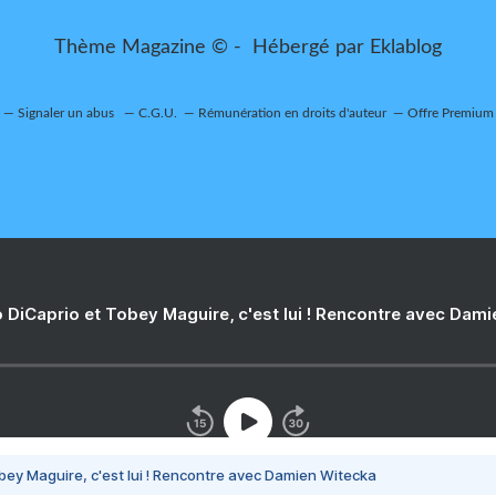
Thème Magazine © - Hébergé par
Eklablog
Signaler un abus
C.G.U.
Rémunération en droits d'auteur
Offre Premium
 DiCaprio et Tobey Maguire, c'est lui ! Rencontre avec Dam
bey Maguire, c'est lui ! Rencontre avec Damien Witecka