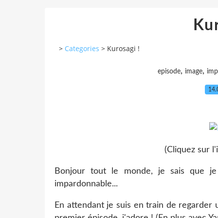
Kur
>
Categories
>
Kurosagi !
,
,
episode
image
imp
14.
(Cliquez sur l
Bonjour tout le monde, je sais que je 
impardonnable...
En attendant je suis en train de regarder
premier épisode, j'adore ! (En plus avec 